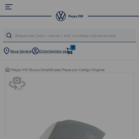
0
Nova Serrana
Entre/registre-se
/
Peças VW
/
Busca Simplificada
/
Peças por Código Original