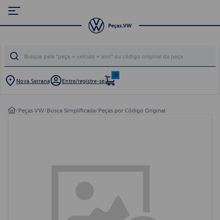
0
Nova Serrana
Entre/registre-se
/
Peças VW
/
Busca Simplificada
/
Peças por Código Original