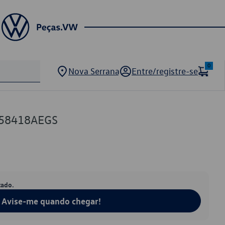
0
Nova Serrana
Entre/registre-se
858418AEGS
tado.
Avise-me quando chegar!