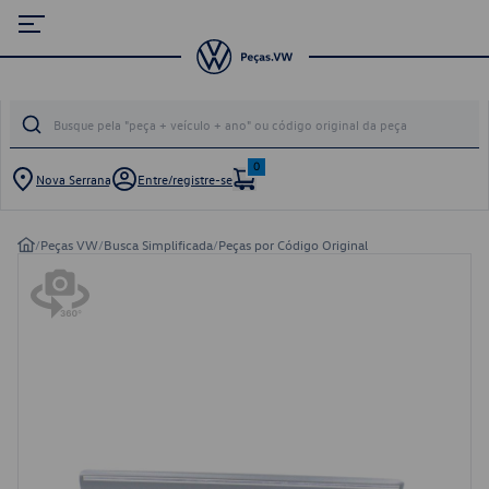
0
Nova Serrana
Entre/registre-se
/
Peças VW
/
Busca Simplificada
/
Peças por Código Original