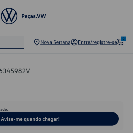
0
Nova Serrana
Entre/registre-se
86345982V
tado.
Avise-me quando chegar!