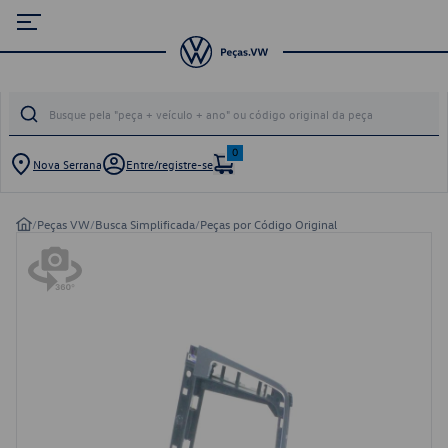
0
Nova Serrana
Entre/registre-se
/
Peças VW
/
Busca Simplificada
/
Peças por Código Original