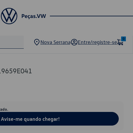
0
Nova Serrana
Entre/registre-se
19659E041
tado.
Avise-me quando chegar!