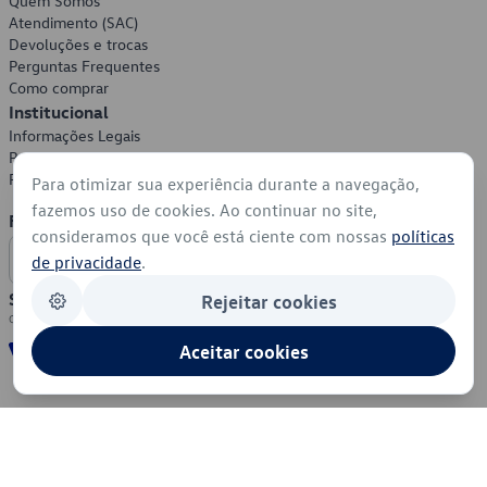
Quem Somos
Atendimento (SAC)
Devoluções e trocas
Perguntas Frequentes
Como comprar
Institucional
Informações Legais
Política de Privacidade
Política de Cookies
Para otimizar sua experiência durante a navegação,
fazemos uso de cookies. Ao continuar no site,
Formas de Pagamento
consideramos que você está ciente com nossas
políticas
de privacidade
.
Segurança
Rejeitar cookies
Aceitar cookies
© 2026 - Volkswagen do Brasil - Todos os direitos reservados