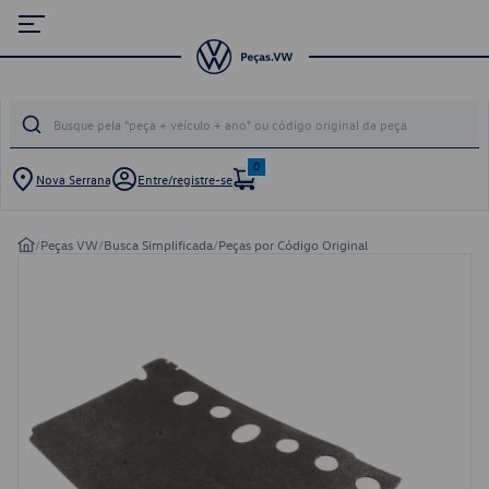
0
Nova Serrana
Entre/registre-se
/
Peças VW
/
Busca Simplificada
/
Peças por Código Original