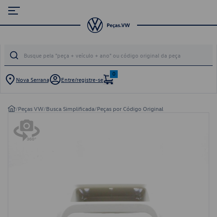
0
Nova Serrana
Entre/registre-se
/
Peças VW
/
Busca Simplificada
/
Peças por Código Original