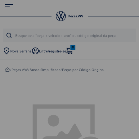
0
Nova Serrana
Entre/registre-se
/
Peças VW
/
Busca Simplificada
/
Peças por Código Original