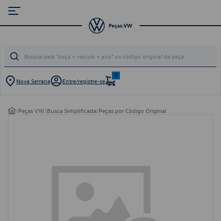
0
Nova Serrana
Entre/registre-se
/
Peças VW
/
Busca Simplificada
/
Peças por Código Original