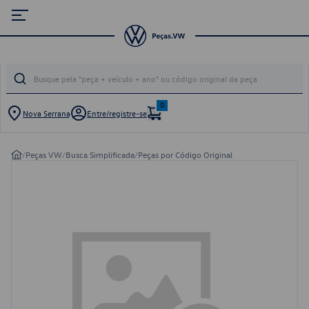
0
Nova Serrana
Entre/registre-se
/
Peças VW
/
Busca Simplificada
/
Peças por Código Original