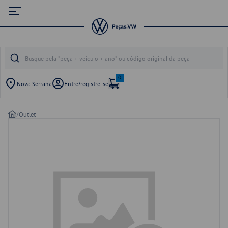
0
Nova Serrana
Entre/registre-se
/
Outlet