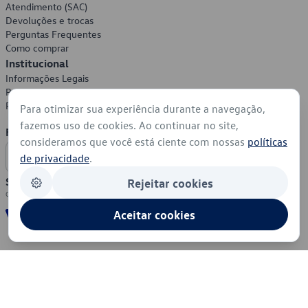
Atendimento (SAC)
Devoluções e trocas
Perguntas Frequentes
Como comprar
Institucional
Informações Legais
Política de Privacidade
Política de Cookies
Para otimizar sua experiência durante a navegação,
fazemos uso de cookies. Ao continuar no site,
Formas de Pagamento
consideramos que você está ciente com nossas
políticas
de privacidade
.
Segurança
Rejeitar cookies
Aceitar cookies
© 2026 - Volkswagen do Brasil - Todos os direitos reservados