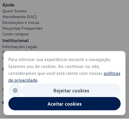
Ajuda
Quem Somos
Atendimento (SAC)
Devoluções e trocas
Perguntas Frequentes
Como comprar
Institucional
Informações Legais
Política de Privacidade
Política de Cookies
Para otimizar sua experiência durante a navegação,
fazemos uso de cookies. Ao continuar no site,
Formas de Pagamento
consideramos que você está ciente com nossas
políticas
de privacidade
.
Segurança
Rejeitar cookies
Aceitar cookies