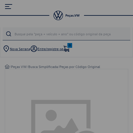
0
Nova Serrana
Entre/registre-se
/
Peças VW
/
Busca Simplificada
/
Peças por Código Original