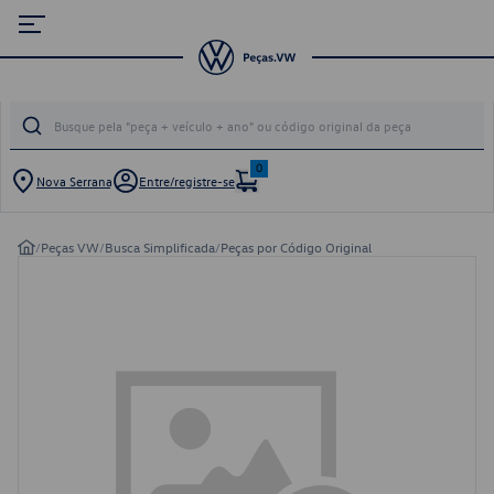
0
Nova Serrana
Entre/registre-se
/
Peças VW
/
Busca Simplificada
/
Peças por Código Original