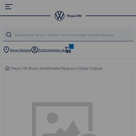
0
Nova Serrana
Entre/registre-se
/
Peças VW
/
Busca Simplificada
/
Peças por Código Original