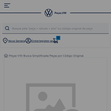
0
Nova Serrana
Entre/registre-se
/
Peças VW
/
Busca Simplificada
/
Peças por Código Original