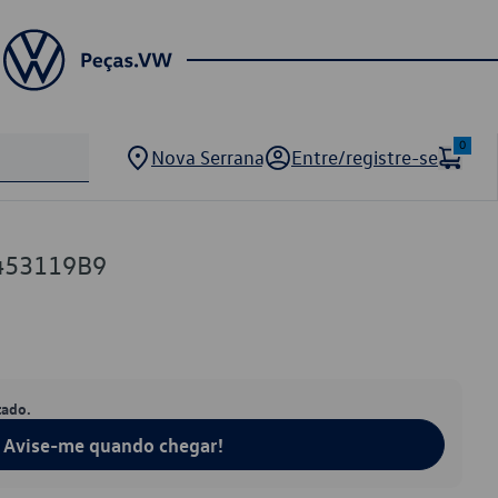
0
Nova Serrana
Entre/registre-se
453119B9
tado.
Avise-me quando chegar!