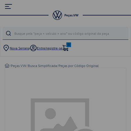
0
Nova Serrana
Entre/registre-se
/
Peças VW
/
Busca Simplificada
/
Peças por Código Original