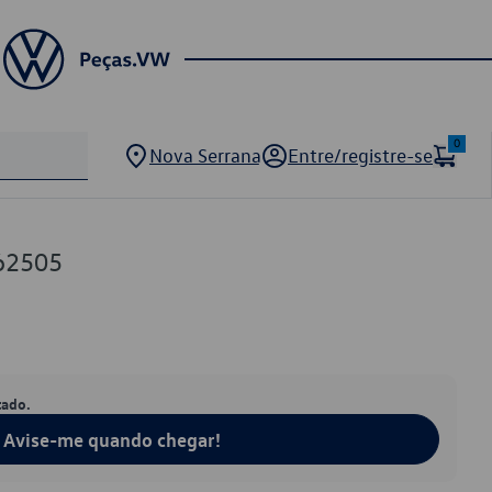
0
Nova Serrana
Entre/registre-se
62505
tado.
Avise-me quando chegar!