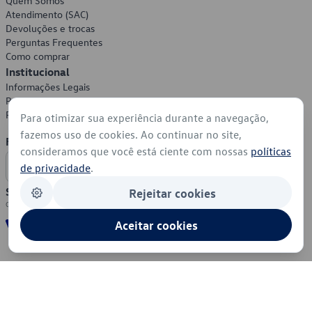
Quem Somos
Atendimento (SAC)
Devoluções e trocas
Perguntas Frequentes
Como comprar
Institucional
Informações Legais
Política de Privacidade
Política de Cookies
Para otimizar sua experiência durante a navegação,
fazemos uso de cookies. Ao continuar no site,
Formas de Pagamento
consideramos que você está ciente com nossas
políticas
de privacidade
.
Segurança
Rejeitar cookies
Aceitar cookies
© 2026 - Volkswagen do Brasil - Todos os direitos reservados