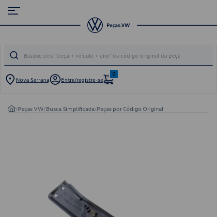
0
Nova Serrana
Entre/registre-se
/
Peças VW
/
Busca Simplificada
/
Peças por Código Original