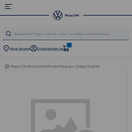
0
Nova Serrana
Entre/registre-se
/
Peças VW
/
Busca Simplificada
/
Peças por Código Original