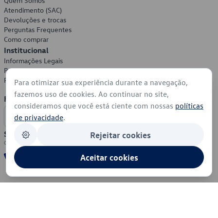
Quem Somos
Atendimento (SAC)
Devoluções e trocas
Perguntas Frequentes
Como comprar
Institucional
Informações Legais
Política de Privacidade
Política de Cookies
Para otimizar sua experiência durante a navegação,
fazemos uso de cookies. Ao continuar no site,
Formas de Pagamento
consideramos que você está ciente com nossas
políticas
de privacidade
.
Segurança
Rejeitar cookies
Aceitar cookies
© 2026 - Volkswagen do Brasil - Todos os direitos reservados