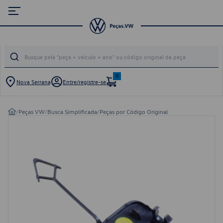
0
Nova Serrana
Entre/registre-se
/
Peças VW
/
Busca Simplificada
/
Peças por Código Original