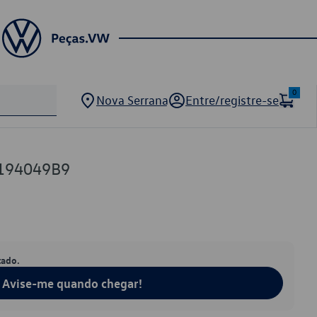
0
Nova Serrana
Entre/registre-se
194049B9
tado.
Avise-me quando chegar!