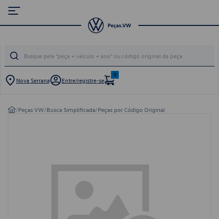
0
Nova Serrana
Entre/registre-se
/
Peças VW
/
Busca Simplificada
/
Peças por Código Original