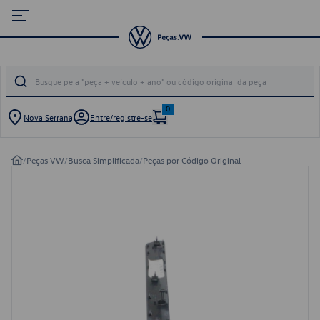
0
Nova Serrana
Entre/registre-se
/
Peças VW
/
Busca Simplificada
/
Peças por Código Original