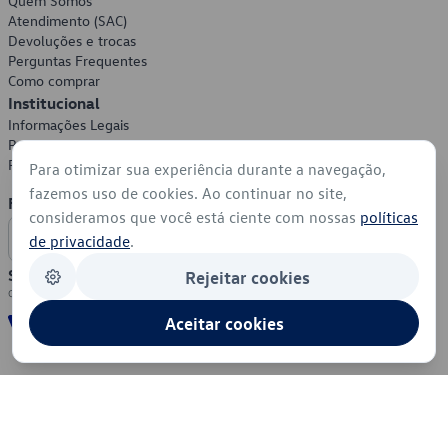
Quem Somos
Atendimento (SAC)
Devoluções e trocas
Perguntas Frequentes
Como comprar
Institucional
Informações Legais
Política de Privacidade
Política de Cookies
Para otimizar sua experiência durante a navegação,
fazemos uso de cookies. Ao continuar no site,
Formas de Pagamento
consideramos que você está ciente com nossas
políticas
de privacidade
.
Segurança
Rejeitar cookies
Aceitar cookies
© 2026 - Volkswagen do Brasil - Todos os direitos reservados