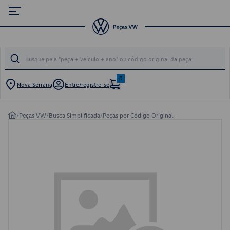
0
Nova Serrana
Entre/registre-se
/
Peças VW
/
Busca Simplificada
/
Peças por Código Original