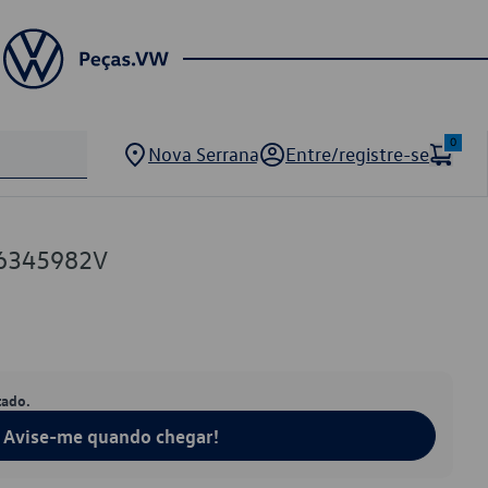
0
Nova Serrana
Entre/registre-se
6345982V
tado.
Avise-me quando chegar!