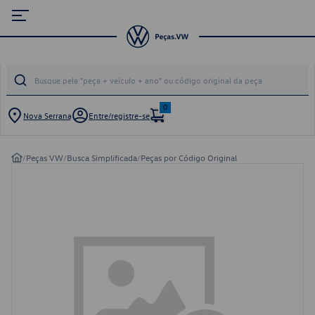
0
Nova Serrana
Entre/registre-se
/
Peças VW
/
Busca Simplificada
/
Peças por Código Original