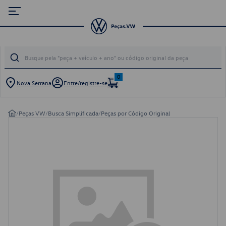
0
Nova Serrana
Entre/registre-se
/
Peças VW
/
Busca Simplificada
/
Peças por Código Original