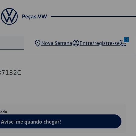
0
Nova Serrana
Entre/registre-se
37132C
tado.
Avise-me quando chegar!