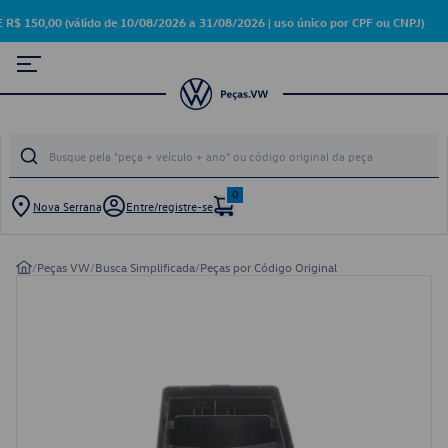
0,00 (válido de 10/08/2026 a 31/08/2026 | uso único por CPF ou CNPJ)
0
Nova Serrana
Entre/registre-se
/
Peças VW
/
Busca Simplificada
/
Peças por Código Original