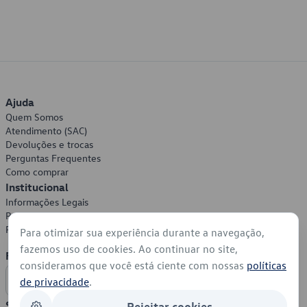
Ajuda
Quem Somos
Atendimento (SAC)
Devoluções e trocas
Perguntas Frequentes
Como comprar
Institucional
Informações Legais
Política de Privacidade
Política de Cookies
Para otimizar sua experiência durante a navegação,
fazemos uso de cookies. Ao continuar no site,
Formas de Pagamento
consideramos que você está ciente com nossas
políticas
de privacidade
.
Segurança
Rejeitar cookies