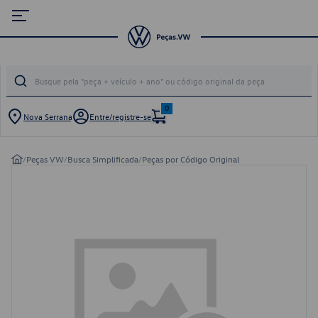
0
Nova Serrana
Entre/registre-se
/
Peças VW
/
Busca Simplificada
/
Peças por Código Original