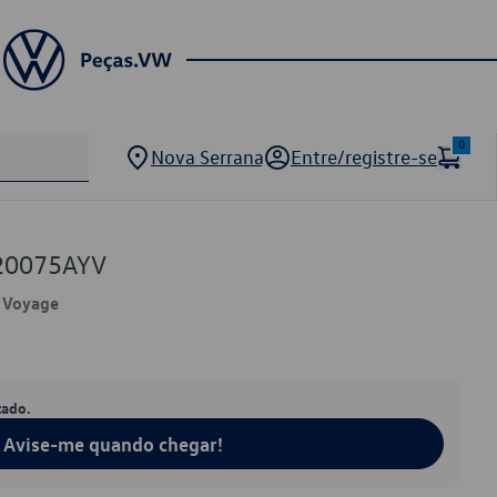
0
Nova Serrana
Entre/registre-se
20075AYV
, Voyage
tado.
Avise-me quando chegar!