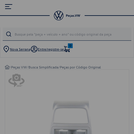
0
Nova Serrana
Entre/registre-se
/
Peças VW
/
Busca Simplificada
/
Peças por Código Original