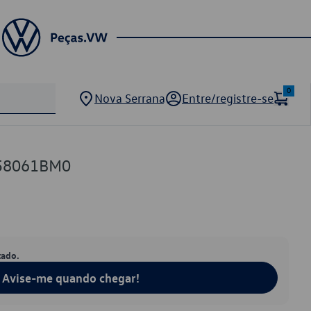
0
Nova Serrana
Entre/registre-se
858061BM0
tado.
Avise-me quando chegar!