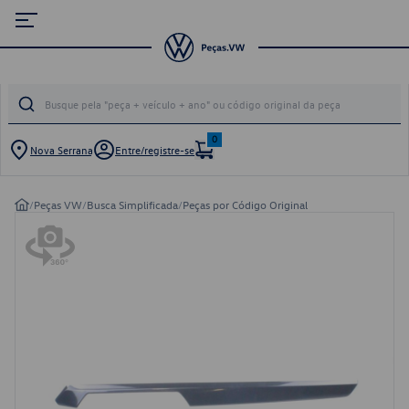
0
Nova Serrana
Entre/registre-se
/
Peças VW
/
Busca Simplificada
/
Peças por Código Original