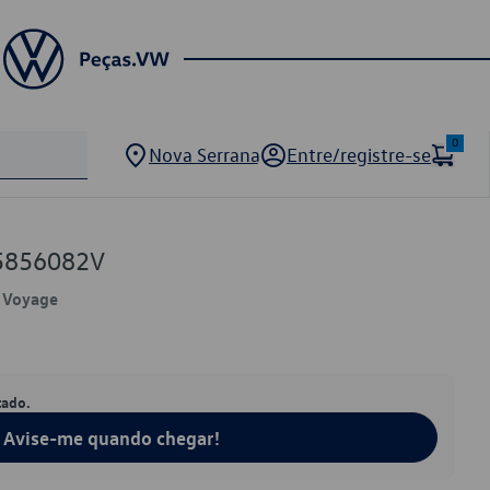
0
Nova Serrana
Entre/registre-se
5856082V
, Voyage
tado.
Avise-me quando chegar!