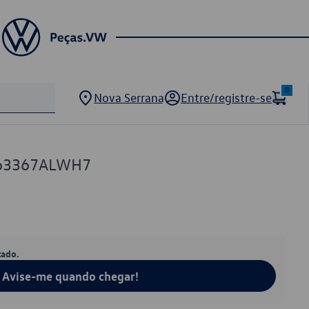
0
Nova Serrana
Entre/registre-se
863367ALWH7
tado.
Avise-me quando chegar!