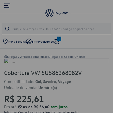
0
Nova Serrana
Entre/registre-se
/
Peças VW
/
Busca Simplificada
/
Peças por Código Original
Cobertura VW 5U586368082V
Compatibilidade:
Gol, Saveiro, Voyage
Unidade de venda:
Unitário(a)
R$ 225,61
Em até
💳 4x de R$ 56,40
sem juros
Informações sobre condições de parcelamento