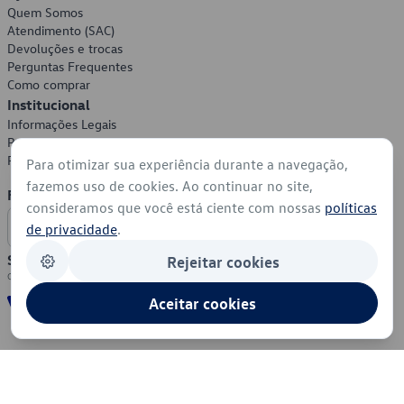
Quem Somos
Atendimento (SAC)
Devoluções e trocas
Perguntas Frequentes
Como comprar
Institucional
Informações Legais
Política de Privacidade
Política de Cookies
Para otimizar sua experiência durante a navegação,
fazemos uso de cookies. Ao continuar no site,
Formas de Pagamento
consideramos que você está ciente com nossas
políticas
de privacidade
.
Segurança
Rejeitar cookies
Aceitar cookies
© 2026 - Volkswagen do Brasil - Todos os direitos reservados