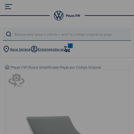
0
Nova Serrana
Entre/registre-se
/
Peças VW
/
Busca Simplificada
/
Peças por Código Original