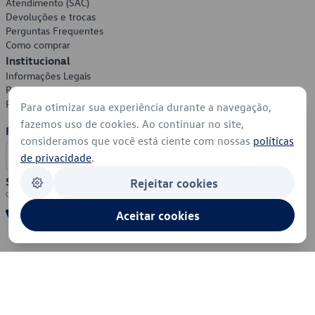
Atendimento (SAC)
Devoluções e trocas
Perguntas Frequentes
Como comprar
Institucional
Informações Legais
Política de Privacidade
Política de Cookies
Para otimizar sua experiência durante a navegação,
fazemos uso de cookies. Ao continuar no site,
Formas de Pagamento
consideramos que você está ciente com nossas
políticas
de privacidade
.
Segurança
Rejeitar cookies
Aceitar cookies
© 2026 - Volkswagen do Brasil - Todos os direitos reservados