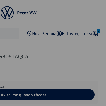
0
Nova Serrana
Entre/registre-se
858061AQC6
tado.
Avise-me quando chegar!