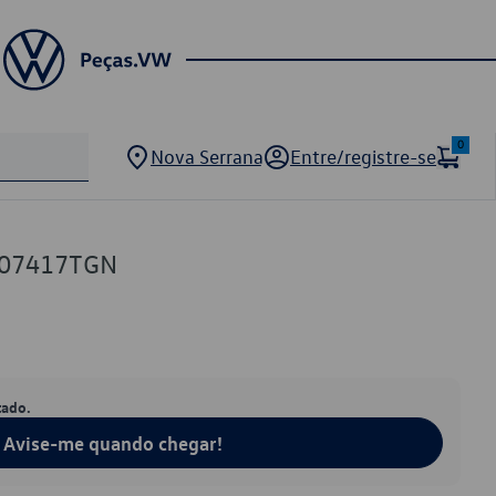
0
Nova Serrana
Entre/registre-se
807417TGN
tado.
Avise-me quando chegar!