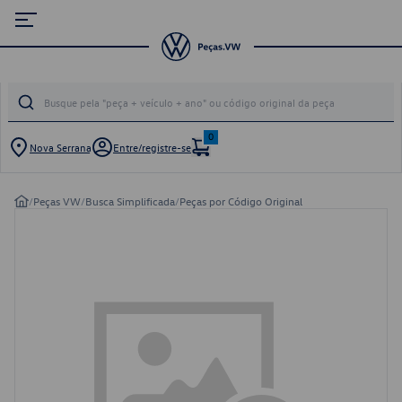
0
Nova Serrana
Entre/registre-se
/
Peças VW
/
Busca Simplificada
/
Peças por Código Original