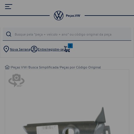
0
Nova Serrana
Entre/registre-se
/
Peças VW
/
Busca Simplificada
/
Peças por Código Original