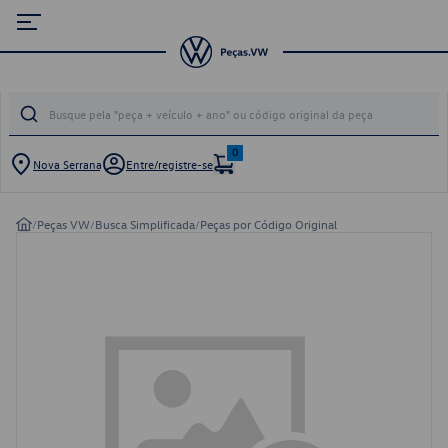
0
Nova Serrana
Entre/registre-se
/
Peças VW
/
Busca Simplificada
/
Peças por Código Original