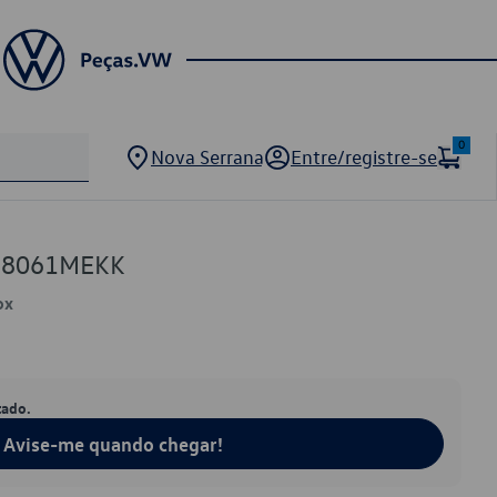
0
Nova Serrana
Entre/registre-se
858061MEKK
ox
tado.
Avise-me quando chegar!