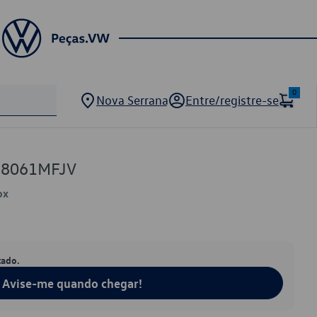
0
Nova Serrana
Entre/registre-se
58061MFJV
ox
tado.
Avise-me quando chegar!