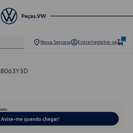
0
Nova Serrana
Entre/registre-se
58063Y3D
tado.
Avise-me quando chegar!