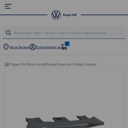
0
Nova Serrana
Entre/registre-se
/
Peças VW
/
Busca Simplificada
/
Peças por Código Original