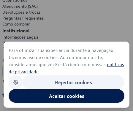
Quem Somos
Atendimento (SAC)
Devoluções e trocas
Perguntas Frequentes
Como comprar
Institucional
Informações Legais
Política de Privacidade
Política de Cookies
Para otimizar sua experiência durante a navegação,
fazemos uso de cookies. Ao continuar no site,
Formas de Pagamento
consideramos que você está ciente com nossas
políticas
de privacidade
.
Segurança
Rejeitar cookies
Aceitar cookies
© 2026 - Volkswagen do Brasil - Todos os direitos reservados